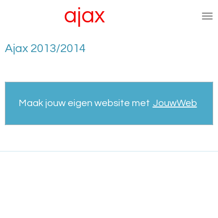
ajax
Ga
afc
vrouwen.nl
direct
naar
de
Ajax 2013/2014
hoofdinhoud
Maak jouw eigen website met
JouwWeb